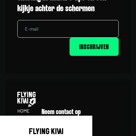
kijkje achter de schermen
INSCHRIJVEN
HOME
Neem contact op
STUDIO
0492 32 57 50
ONS WERK
info@flyingkiwi.nl
INSPIRATIE