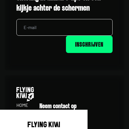
kijkje achter de schermen
INSCHRIJVEN
HOME
Neem contact op
STUDIO
0492 32 57 50
ONS WERK
info@flyingkiwi.nl
INSPIRATIE