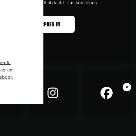
wel verder dan je zelf al dacht. Dus kom langs!
PLAN EEN GESPREK IN
kedIn
tagram
ebook