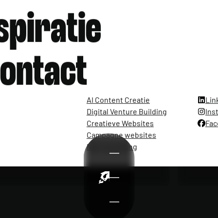
spiratie
ontact
AI Content Creatie
Lin
Digital Venture Building
Ins
Creatieve Websites
Fac
Campagne websites
Narrowcasting