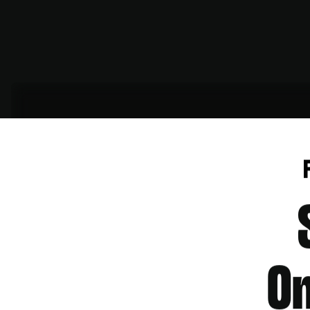
Ontvang bruikbare tips
achter de schermen
O