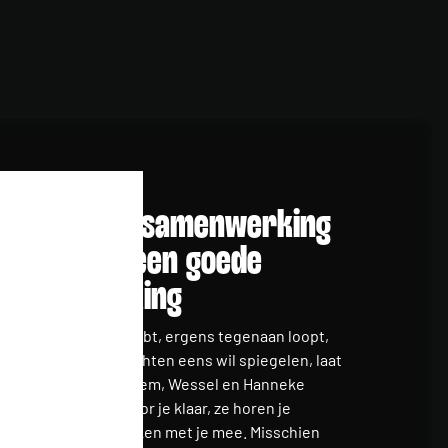
Een goede samenwerking
begint bij een goede
kennismaking
Of je nu een idee hebt, ergens tegenaan loopt,
of gewoon je gedachten eens wil spiegelen, laat
het ons weten. Willem, Wessel en Hanneke
Kohlmann zitten voor je klaar, ze horen je
verhaal aan en denken met je mee. Misschien