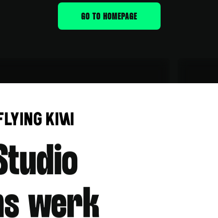
GO TO HOMEPAGE
 en een kijkje
Studio
INSCHRIJVEN
ns werk