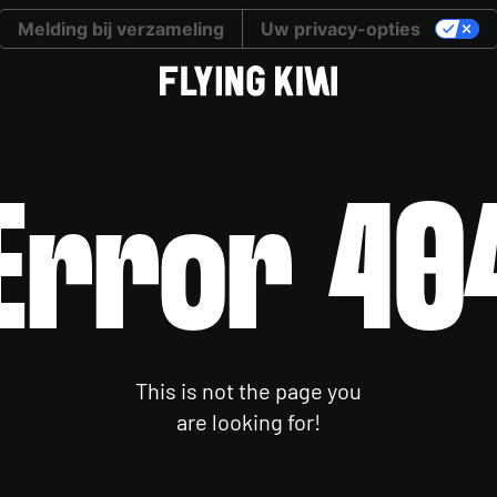
Melding bij verzameling
Uw privacy-opties
Error 40
This is not the page you
are looking for!